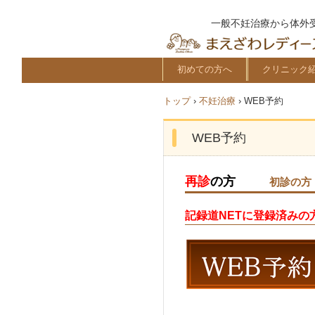
一般不妊治療から体外
初めての方へ
クリニック
トップ
›
不妊治療
›
WEB予約
WEB予約
再診
の方
初診の方
記録道NETに登録済みの