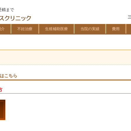
受精まで
紹介
不妊治療
生殖補助医療
当院の実績
費用
 はこちら
方