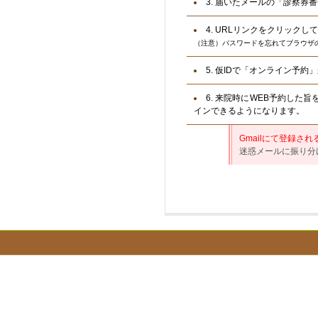
3. 届いたメールの「診察
4. URLリンクをクリック
（
注意）パスワードを忘れてブラウザ
5. 仮IDで「オンライン予
6. 来院時にWEB予約した
インできるようになります。
Gmail
にて登録され
迷惑メールに振り分