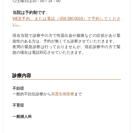
◎
土曜日は
10：00～14：00
当院は予約制です
。
WEB予約
、または電話（059-380-0018）で予約してくださ
い。
現在当院で診療中の方で性器出血や腹痛などの症状があり緊
急性のある方は、予約が無くても診察させていただきます。
夜間の緊急診察は行っておりませんが、現在診療中の方で緊
急の場合は電話対応させていただきます。
診療内容
不妊症
一般的不妊症診療から
高度生殖医療
まで
不育症
一般婦人科